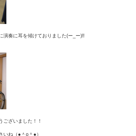
演奏に耳を傾けておりました(ー_ー)!!
うございました！！
いね（●＾o＾●）