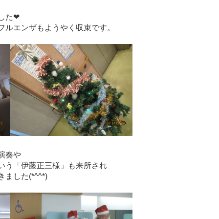
した❤
フルエンザもようやく収束です。
演奏や
いう「伊藤正三様」も来所され
した(*^^*)