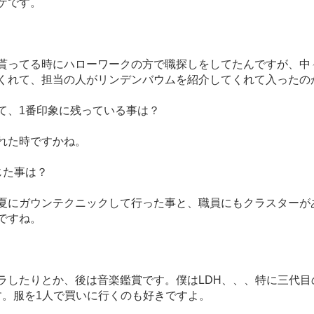
ケです。
貰ってる時にハローワークの方で職
探しをしてたんですが、中
くれて、担当の人がリンデンバウムを紹介し
てくれて入ったの
て、1番印象に残っている事は？
れた時ですかね。
じた事は？
夏にガウンテクニックして行った事
と、職員にもクラスターが
ですね。
マブラしたりとか、後は音楽鑑賞
です。僕はLDH、、、特に三代目
す。服を1人で買いに行くのも好
きですよ。