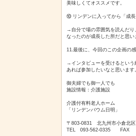
美味しく
てオススメです。
⑩ リンデンに入ってから「成
→自分で場の雰囲気を読んだり
なったの
が成長した所だと思い
11.最後に、今回のこの企画の
→インタビューを受けるという
あれば参
加したいなと思います
御夫婦でも御一人でも
施設情報：介護施設
介護付有料老人ホーム
「リンデンバウム日明」
〒803-0831 北九州市小倉北区
TEL 093-562-0335 FAX 0