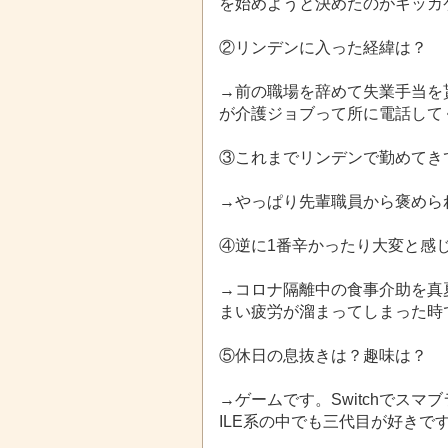
を始めようと決
めたのがキッカ
②リンデンに入った経緯は？
→前の職場を辞めて失業手当を
が介護ジ
ョブって所に電話して
③これまでリンデンで勤めてき
→やっぱり先輩職員から褒めら
④逆に1番辛かったり大変と感
→コロナ隔離中の食事介助を真
まい疲労
が溜まってしまった時
⑤休日の息抜きは？趣味は？
→ゲームです。Switchでス
ILE系の中でも三代目が好きで