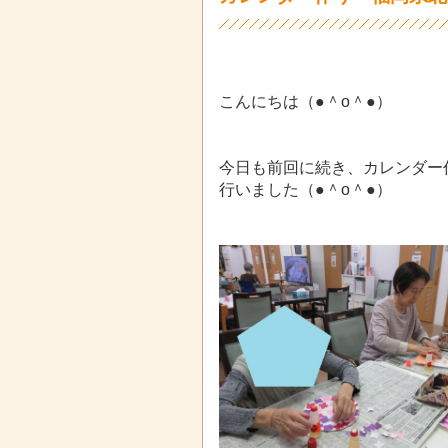
こんにちは（●＾o＾●）
今日も前回に続き、カレンダー
行いました（●＾o＾●）