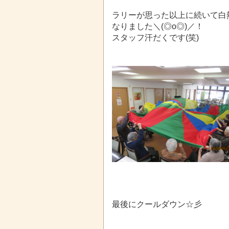
ラリーが思った以上に続いて白
なりました＼(◎o◎)／！
スタッフ汗だくです(笑)
最後にクールダウン☆彡