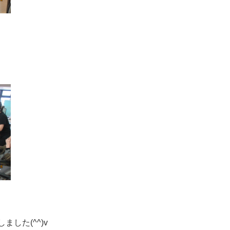
、
した(^^)v