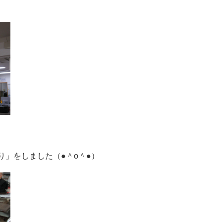
り」をしました（●＾o＾●）