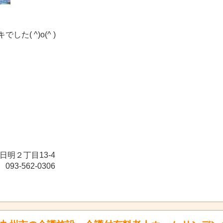
( ^)o(^ )
日明２丁目13-4
93-562-0306