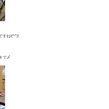
!(^^)!
キで〆