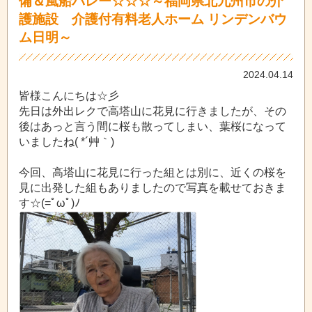
備＆風船バレー☆☆☆～福岡県北九州市の介
護施設 介護付有料老人ホーム リンデンバウ
ム日明～
2024.04.14
皆様こんにちは☆彡
先日は外出レクで高塔山に花見に行きましたが、その
後はあっと言う間に桜も散ってしまい、葉桜になって
いましたね( *´艸｀)
今回、高塔山に花見に行った組とは別に、近くの桜を
見に出発した組もありましたので写真を載せておきま
す☆(=ﾟωﾟ)ﾉ