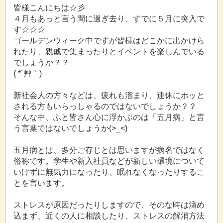
皆様こんにちは☆彡
４月もあっと言う間に過ぎ去り、すでに５月に突入で
す☆☆☆
ゴールデンウィーク中ですが皆様はどこかに出かけら
れたり、親戚で集まったりとイベントを楽しんでいる
でしょうか？？
( *´艸｀)
新社会人の方々などは、疲れも溜まり、連休にホッと
される方もいらっしゃるのではないでしょうか？？
そんな中、ふと皆さん心に浮かぶのは「五月病」と言
う言葉ではないでしょうか(>_<)
五月病とは、多分ご存じとは思いますが病名ではなく
俗称です。学生や新入社員などが新しい環境について
いけずに無気力になったり、眠れなくなったりするこ
とを言います。
ストレスが原因だったりしますので、そのな時は溜め
込まず、近くの人に相談したり、ストレスの解消方法